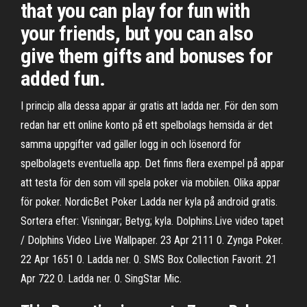
that you can play for fun with
your friends, but you can also
give them gifts and bonuses for
added fun.
I princip alla dessa appar är gratis att ladda ner. För den som
redan har ett online konto på ett spelbolags hemsida är det
samma uppgifter vad gäller logg in och lösenord för
spelbolagets eventuella app. Det finns flera exempel på appar
att testa för den som vill spela poker via mobilen. Olika appar
för poker. NordicBet Poker Ladda ner kyla på android gratis.
Sortera efter: Visningar; Betyg; kyla. Dolphins.Live video tapet
/ Dolphins Video Live Wallpaper. 23 Apr 2111 0. Zynga Poker.
22 Apr 1651 0. Ladda ner. 0. SMS Box Collection Favorit. 21
Apr 722 0. Ladda ner. 0. SingStar Mic.