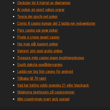
Clickplay tid 4 hjärtat av diamanten
Är poker en sport yahoo svarar
Teoria dei giochi nel poker
Comic 8 casino kungar del 2 ladda ner indowebster
Parx casino pai gow poker
Poele a crepe geant casino
Hur man slår kasinot online
Vampyr slot spel gratis online
Treasure mile casino ingen insättningsbonus
South dakota spelåldersgräns
Ladda ner big fish casino för android
Tillbaka till 70-talet
Vad har bättre odds spanska 21 eller blackjack
Oklahoma skattesats på casinovinster
Mini countryman svart jack spegel