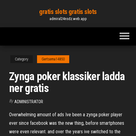
Skip
gratis slots gratis slots
to
admiral24nsdz.web.app
the
content
Category
Gertsema14850
Zynga poker klassiker ladda
ner gratis
By
ADMINISTRATOR
Overwhelming amount of ads Ive been a zynga poker player
ever since facebook was the new thing, before smartphones
were even relevant. and over the years ive switched to the