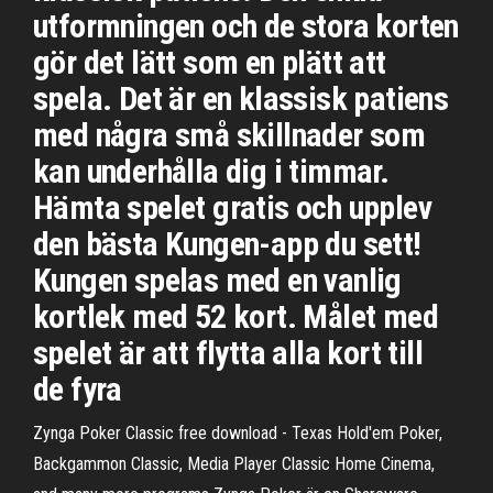
utformningen och de stora korten
gör det lätt som en plätt att
spela. Det är en klassisk patiens
med några små skillnader som
kan underhålla dig i timmar.
Hämta spelet gratis och upplev
den bästa Kungen-app du sett!
Kungen spelas med en vanlig
kortlek med 52 kort. Målet med
spelet är att flytta alla kort till
de fyra
Zynga Poker Classic free download - Texas Hold'em Poker,
Backgammon Classic, Media Player Classic Home Cinema,