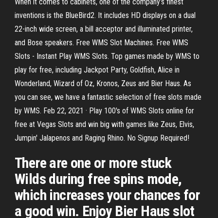
When it comes to cabinets, one of the company’s finest
inventions is the BlueBird2. It includes HD displays on a dual
22-inch wide screen, a bill acceptor and illuminated printer,
and Bose speakers. Free WMS Slot Machines. Free WMS
Slots - Instant Play WMS Slots. Top games made by WMS to
play for free, including Jackpot Party, Goldfish, Alice in
Wonderland, Wizard of Oz, Kronos, Zeus and Bier Haus. As
you can see, we have a fantastic selection of free slots made
by WMS. Feb 22, 2021 · Play 100's of WMS Slots online for
free at Vegas Slots and win big with games like Zeus, Elvis,
Jumpin' Jalapenos and Raging Rhino. No Signup Required!
There are one or more stuck
Wilds during free spins mode,
which increases your chances for
a good win. Enjoy Bier Haus slot