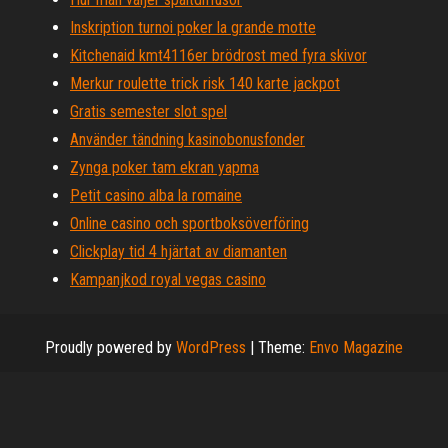
Inskription turnoi poker la grande motte
Kitchenaid kmt4116er brödrost med fyra skivor
Merkur roulette trick risk 140 karte jackpot
Gratis semester slot spel
Använder tändning kasinobonusfonder
Zynga poker tam ekran yapma
Petit casino alba la romaine
Online casino och sportboksöverföring
Clickplay tid 4 hjärtat av diamanten
Kampanjkod royal vegas casino
Proudly powered by
WordPress
|
Theme:
Envo Magazine