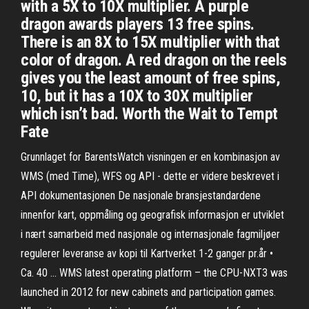
with a 5X to 10X multiplier. A purple
dragon awards players 13 free spins.
There is an 8X to 15X multiplier with that
color of dragon. A red dragon on the reels
gives you the least amount of free spins,
10, but it has a 10X to 30X multiplier
which isn’t bad. Worth the Wait to Tempt
Fate
Grunnlaget for BarentsWatch visningen er en kombinasjon av
WMS (med Time), WFS og API - dette er videre beskrevet i
API dokumentasjonen De nasjonale bransjestandardene
innenfor kart, oppmåling og geografisk informasjon er utviklet
i nært samarbeid med nasjonale og internasjonale fagmiljøer
regulerer leveranse av kopi til Kartverket 1-2 ganger pr.år •
Ca. 40 … WMS latest operating platform – the CPU-NXT3 was
launched in 2012 for new cabinets and participation games.