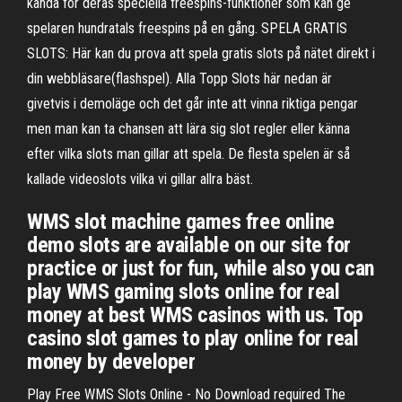
kända för deras speciella freespins-funktioner som kan ge
spelaren hundratals freespins på en gång. SPELA GRATIS
SLOTS: Här kan du prova att spela gratis slots på nätet direkt i
din webbläsare(flashspel). Alla Topp Slots här nedan är
givetvis i demoläge och det går inte att vinna riktiga pengar
men man kan ta chansen att lära sig slot regler eller känna
efter vilka slots man gillar att spela. De flesta spelen är så
kallade videoslots vilka vi gillar allra bäst.
WMS slot machine games free online
demo slots are available on our site for
practice or just for fun, while also you can
play WMS gaming slots online for real
money at best WMS casinos with us. Top
casino slot games to play online for real
money by developer
Play Free WMS Slots Online - No Download required The